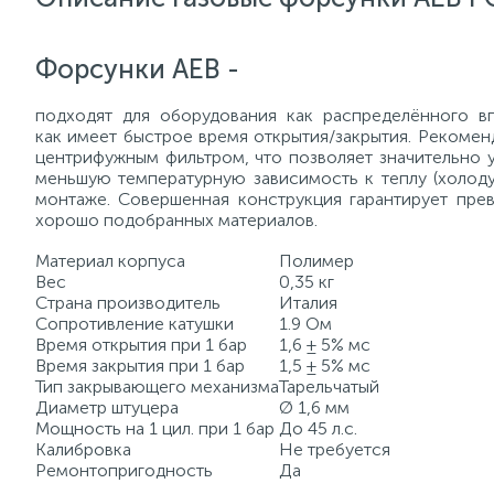
Форсунки AEB -
подходят для оборудования как распределённого в
как имеет быстрое время открытия/закрытия. Рекомен
центрифужным фильтром, что позволяет значительно 
меньшую температурную зависимость к теплу (холоду
монтаже. Совершенная конструкция гарантирует пре
хорошо подобранных материалов.
Материал корпуса
Полимер
Вес
0,35 кг
Страна производитель
Италия
Сопротивление катушки
1.9 Ом
Время открытия при 1 бар
1,6 ± 5% мс
Время закрытия при 1 бар
1,5 ± 5% мс
Тип закрывающего механизма
Тарельчатый
Диаметр штуцера
Ø 1,6 мм
Мощность на 1 цил. при 1 бар
До 45 л.с.
Калибровка
Не требуется
Ремонтопригодность
Да