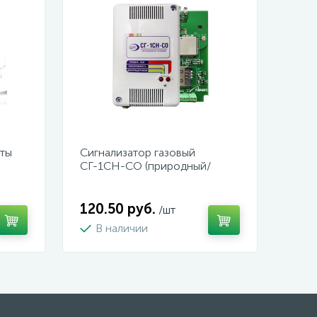
иты
Сигнализатор газовый
СГ-1СН-СО (природный/
угарный газ)
120.50 руб.
/шт
В наличии