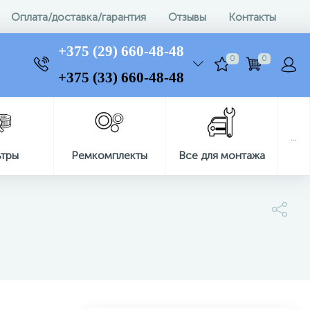
Оплата/доставка/гарантия
Отзывы
Контакты
+375 (29) 660-48-48
0
0
+375 (33) 660-48-48
...
ьтры
Ремкомплекты
Все для монтажа