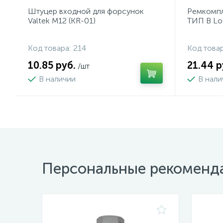
Штуцер входной для форсунок
Ремкомпл
Valtek М12 (KR-01)
ТИП B Lov
Код товара:
214
Код товар
10.85 руб.
21.44 р
/шт
В наличии
В нал
Персональные рекоменд