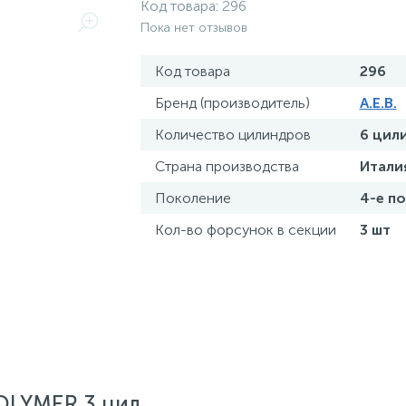
Код товара:
296
Пока нет отзывов
Код товара
296
Бренд (производитель)
A.E.B.
Количество цилиндров
6 цил
Страна производства
Итали
Поколение
4-е п
Кол-во форсунок в секции
3 шт
OLYMER 3 цил.