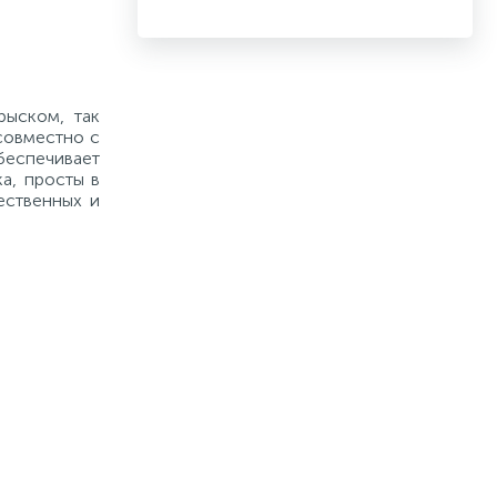
рыском, так
совместно с
беспечивает
а, просты в
ественных и