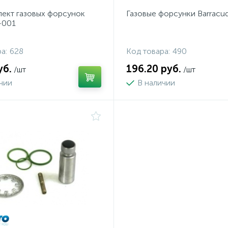
ект газовых форсунок
Газовые форсунки Barracud
-001
а:
628
Код товара:
490
уб.
196.20 руб.
/шт
/шт
ичии
В наличии