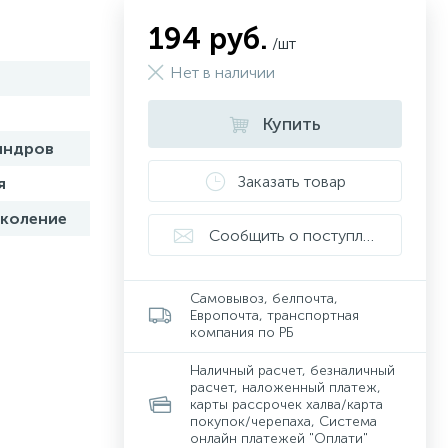
194 руб.
/шт
Нет в наличии
Купить
индров
Заказать товар
я
околение
Сообщить о поступлении
Самовывоз, белпочта,
Европочта, транспортная
компания по РБ
Наличный расчет, безналичный
расчет, наложенный платеж,
карты рассрочек халва/карта
покупок/черепаха, Система
онлайн платежей "Оплати"