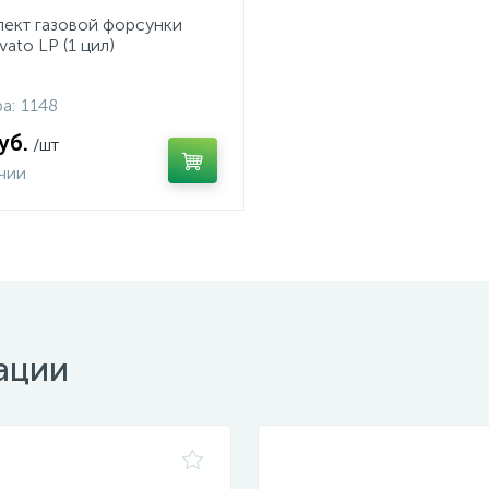
ект газовой форсунки
ato LP (1 цил)
а:
1148
уб.
/шт
ичии
ации