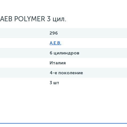
AEB POLYMER 3 цил.
296
A.E.B.
6 цилиндров
Италия
4-е поколение
3 шт