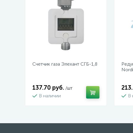
Счетчик газа Элехант СГБ-1,8
Реду
Nord
137.70 руб.
213.
/шт
В наличии
В